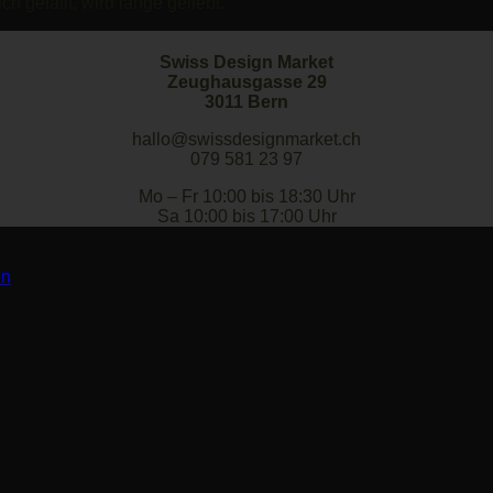
h gefällt, wird lange geliebt.
Swiss Design Market
Zeughausgasse 29
3011 Bern
hallo@swissdesignmarket.ch
079 581 23 97
Mo – Fr 10:00 bis 18:30 Uhr
Sa 10:00 bis 17:00 Uhr
en