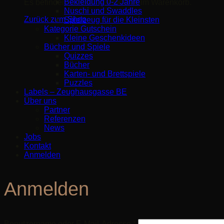
Bekleidung 0-2 Jahre
Es befinden sich keine Produkte im Warenkorb.
Nuschi und Swaddles
Zurück zum Shop
Spielzeug für die Kleinsten
Kategorie Gutschein
Kleine Geschenkideen
Bücher und Spiele
Quizzes
Bücher
Karten- und Brettspiele
Puzzles
Labels – Zeughausgasse BE
Über uns
Partner
Referenzen
News
Jobs
Kontakt
Anmelden
Anmelden
Erforderlich
Benutzername oder E-Mail-Adresse
*