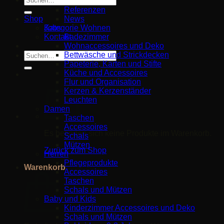
Partner
nach:
Referenzen
Shop
News
Jobs
Kategorie Wohnen
Kontakt
Badezimmer
Wohnaccessoires und Deko
Suche
Bettwäsche und Strickdecken
nach:
Papeterie, Karten und Stifte
Küche und Accessoires
Flur und Organisation
Kerzen & Kerzenständer
Leuchten
Damen
Taschen
Accessoires
Es befinden sich keine Produkte im Warenkorb.
Schals
Mützen
Zurück zum Shop
Herren
Pflegeprodukte
Warenkorb
Accessoires
Taschen
Schals und Mützen
Baby und Kids
Kinderzimmer Accessoires und Deko
Schals und Mützen