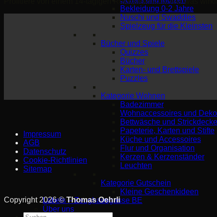
Profitiere von einem 14-tägigen Rückgaberecht. Nur was wirklic
Bekleidung 0-2 Jahre
Nuschi und Swaddles
Spielzeug für die Kleinsten
Bücher und Spiele
Quizzes
Bücher
Karten- und Brettspiele
Puzzles
Kategorie Wohnen
Badezimmer
Wohnaccessoires und Deko
Bettwäsche und Strickdeck
Papeterie, Karten und Stifte
Impressum
Küche und Accessoires
AGB
Flur und Organisation
Datenschutz
Kerzen & Kerzenständer
Cookie-Richtlinien
Leuchten
Sitemap
Kategorie Gutschein
Kleine Geschenkideen
Copyright 2026 ©
Thomas Oehrli
Labels – Zeughausgasse BE
Über uns
Suche