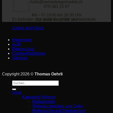
hallo@swissdesignmarket.ch
079 581 23 97
Mo – Fr 10:00 bis 18:30 Uhr
Es befinden sich keine Produkte im Warenkorb.
Sa 10:00 bis 17:00 Uhr
Zurück zum Shop
Impressum
AGB
Datenschutz
Cookie-Richtlinien
Sitemap
Copyright 2026 ©
Thomas Oehrli
Suche
nach:
Shop
Kategorie Wohnen
Badezimmer
Wohnaccessoires und Deko
Bettwäsche und Strickdecken