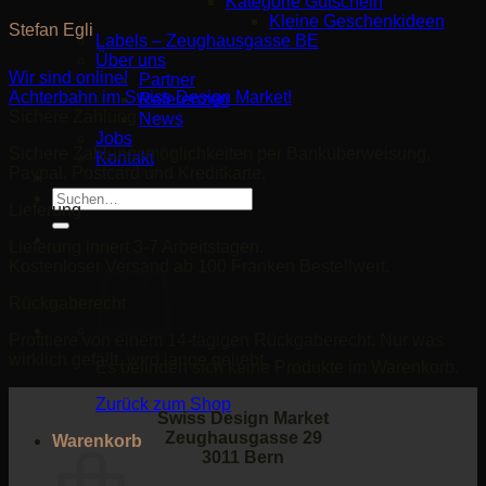
Kategorie Gutschein
Kleine Geschenkideen
Stefan Egli
Labels – Zeughausgasse BE
Über uns
Wir sind online!
Partner
Achterbahn im Swiss Design Market!
Referenzen
Sichere Zahlung
News
Jobs
Sichere Zahlungsmöglichkeiten per Banküberweisung,
Kontakt
Paypal, Postcard und Kreditkarte.
Suche
Lieferung
nach:
Lieferung innert 3-7 Arbeitstagen.
Kostenloser Versand ab 100 Franken Bestellwert.
Rückgaberecht
Profitiere von einem 14-tägigen Rückgaberecht. Nur was
wirklich gefällt, wird lange geliebt.
Es befinden sich keine Produkte im Warenkorb.
Zurück zum Shop
Swiss Design Market
Zeughausgasse 29
Warenkorb
3011 Bern