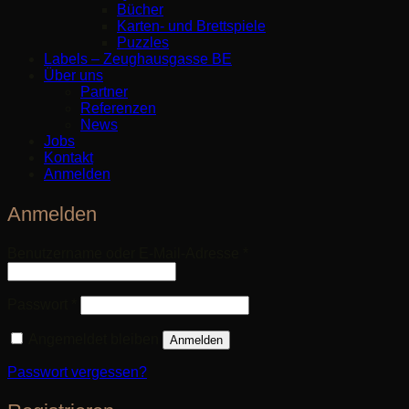
Bücher
Karten- und Brettspiele
Puzzles
Labels – Zeughausgasse BE
Über uns
Partner
Referenzen
News
Jobs
Kontakt
Anmelden
Anmelden
Erforderlich
Benutzername oder E-Mail-Adresse
*
Erforderlich
Passwort
*
Angemeldet bleiben
Anmelden
Passwort vergessen?