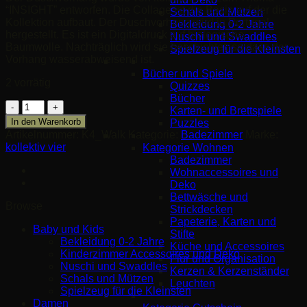
“INSIGHT” entworfen. Die Collage ist die Basis auf der die
Schals und Mützen
Kollektion aufbaut. Der Duschvorhang wird in Portugal
Bekleidung 0-2 Jahre
hergestellt. Es ist ein Digitaldruck auf biologische
Nuschi und Swaddles
Baumwolle. Nachträglich wird sie beschichtet, so dass der
Spielzeug für die Kleinsten
Vorhang wasserabweisend ist.
Bücher und Spiele
2 vorrätig
Quizzes
Bücher
Duschvorhand
Karten- und Brettspiele
Walk
In den Warenkorb
Puzzles
Menge
Artikelnummer:
K4_Walk
Kategorie:
Badezimmer
Marke:
kollektiv vier
Kategorie Wohnen
Badezimmer
Wohnaccessoires und
Deko
Bettwäsche und
Browse
Strickdecken
Papeterie, Karten und
Baby und Kids
Stifte
Bekleidung 0-2 Jahre
Küche und Accessoires
Kinderzimmer Accessoires und Deko
Flur und Organisation
Nuschi und Swaddles
Kerzen & Kerzenständer
Schals und Mützen
Leuchten
Spielzeug für die Kleinsten
Damen