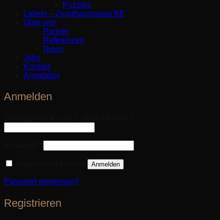
Puzzles
Labels – Zeughausgasse BE
Über uns
Partner
Referenzen
News
Jobs
Kontakt
Anmelden
Anmelden
Erforderlich
Benutzername oder E-Mail-Adresse
*
Erforderlich
Passwort
*
Angemeldet bleiben
Anmelden
Passwort vergessen?
Registrieren