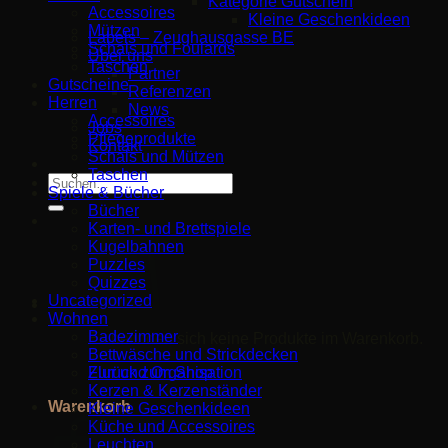
Kategorie Gutschein
Accessoires
Kleine Geschenkideen
Mützen
Labels – Zeughausgasse BE
Schals und Foulards
Über uns
Taschen
Partner
Gutscheine
Referenzen
Herren
News
Accessoires
Jobs
Pflegeprodukte
Kontakt
Schals und Mützen
Taschen
Suche
Spiele & Bücher
nach:
Bücher
Karten- und Brettspiele
Kugelbahnen
Puzzles
Quizzes
Uncategorized
Wohnen
Badezimmer
Es befinden sich keine Produkte im Warenkorb.
Bettwäsche und Strickdecken
Zurück zum Shop
Flur und Organisation
Kerzen & Kerzenständer
Warenkorb
Kleine Geschenkideen
Küche und Accessoires
Leuchten