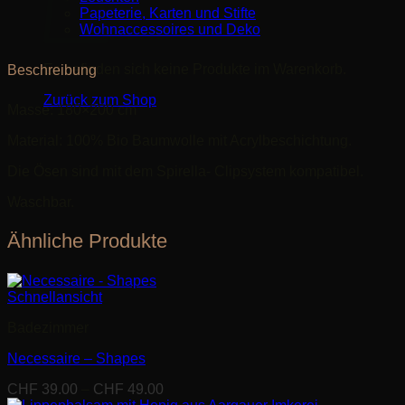
Papeterie, Karten und Stifte
Wohnaccessoires und Deko
Es befinden sich keine Produkte im Warenkorb.
Beschreibung
Zurück zum Shop
Masse: 180×200 cm
Material: 100% Bio Baumwolle mit Acrylbeschichtung.
Die Ösen sind mit dem Spirella- Clipsystem kompatibel.
Waschbar.
Ähnliche Produkte
Schnellansicht
Badezimmer
Necessaire – Shapes
Preisspanne:
CHF
39.00
–
CHF
49.00
CHF 39.00