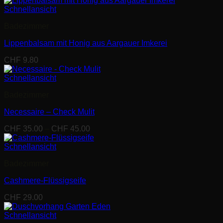
bis
Schnellansicht
CHF 49.00
Badezimmer
Lippenbalsam mit Honig aus Aargauer Imkerei
CHF
9.80
Schnellansicht
Badezimmer
Necessaire – Check Mulit
Preisspanne:
CHF
35.00
–
CHF
45.00
CHF 35.00
bis
Schnellansicht
CHF 45.00
Badezimmer
Cashmere-Flüssigseife
CHF
29.00
Schnellansicht