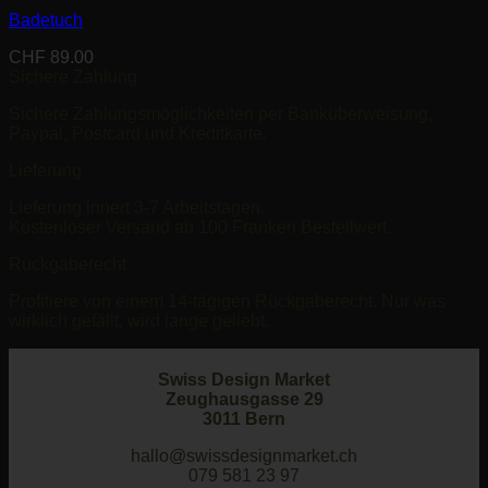
Badetuch
CHF
89.00
Sichere Zahlung
Sichere Zahlungsmöglichkeiten per Banküberweisung,
Paypal, Postcard und Kreditkarte.
Lieferung
Lieferung innert 3-7 Arbeitstagen.
Kostenloser Versand ab 100 Franken Bestellwert.
Rückgaberecht
Profitiere von einem 14-tägigen Rückgaberecht. Nur was
wirklich gefällt, wird lange geliebt.
Swiss Design Market
Zeughausgasse 29
3011 Bern
hallo@swissdesignmarket.ch
079 581 23 97