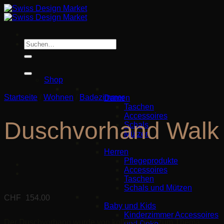
Zum
Inhalt
springen
Suche
nach:
Shop
Startseite
/
Wohnen
/
Badezimmer
Damen
Taschen
Accessoires
Duschvorhand Walk
Schals
Mützen
Herren
Pflegeprodukte
Accessoires
Taschen
Schals und Mützen
CHF
154.00
Baby und Kids
Kinderzimmer Accessoires
Der Duschvorhang wurde von kollektiv vier zum Thema
und Deko