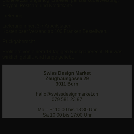
Sichere Zahlungsmöglichkeiten per Banküberweisung,
CHF 49.00
Paypal, Postcard und Kreditkarte.
Lieferung
Lieferung innert 3-7 Arbeitstagen.
Kostenloser Versand ab 100 Franken Bestellwert.
Rückgaberecht
Profitiere von einem 14-tägigen Rückgaberecht. Nur was
wirklich gefällt, wird lange geliebt.
Swiss Design Market
Zeughausgasse 29
3011 Bern
hallo@swissdesignmarket.ch
079 581 23 97
Mo – Fr 10:00 bis 18:30 Uhr
Sa 10:00 bis 17:00 Uhr