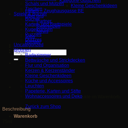
Kategorie Gutschein
Schals und Mützen
Kleine Geschenkideen
Taschen
Labels – Zeughausgasse BE
Spiele & Bücher
Über uns
Bücher
Partner
Karten- und Brettspiele
Referenzen
Kugelbahnen
News
Puzzles
Jobs
Quizzes
Kontakt
Uncategorized
Wohnen
Suche
Badezimmer
nach:
Bettwäsche und Strickdecken
Flur und Organisation
Kerzen & Kerzenständer
Kleine Geschenkideen
Küche und Accessoires
Leuchten
Papeterie, Karten und Stifte
Wohnaccessoires und Deko
Es befinden sich keine Produkte im Warenkorb.
Zurück zum Shop
Beschreibung
Warenkorb
75ml