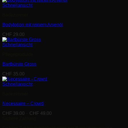
Schnellansicht
Badezimmer
Bodylotion mit reinem Arvenöl
CHF
29.00
Schnellansicht
Pflegeprodukte
Bartbürste Gross
CHF
35.00
Schnellansicht
Badezimmer
Necessaire – Crowd
Preisspanne:
CHF
39.00
–
CHF
49.00
CHF 39.00
Sichere Zahlung
bis