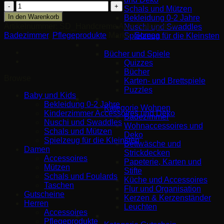
Handcreme
Schals und Mützen
mit
In den Warenkorb
Bekleidung 0-2 Jahre
reinem
Artikelnummer:
SD_Handcreme Arve
Kategorien:
Nuschi und Swaddles
Arvenöl
Badezimmer
,
Pflegeprodukte
Marke:
Somea
Spielzeug für die Kleinsten
Menge
Bücher und Spiele
Quizzes
Bücher
Browse
Karten- und Brettspiele
Puzzles
Baby und Kids
Bekleidung 0-2 Jahre
Kategorie Wohnen
Kinderzimmer Accessoires und Deko
Badezimmer
Nuschi und Swaddles
Wohnaccessoires und
Schals und Mützen
Deko
Spielzeug für die Kleinsten
Bettwäsche und
Damen
Strickdecken
Accessoires
Papeterie, Karten und
Mützen
Stifte
Schals und Foulards
Küche und Accessoires
Taschen
Flur und Organisation
Gutscheine
Kerzen & Kerzenständer
Herren
Leuchten
Accessoires
Pflegeprodukte