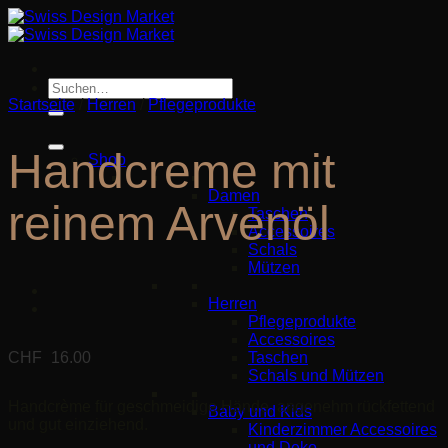
Zum
Inhalt
springen
Suche
nach:
Startseite
/
Herren
/
Pflegeprodukte
Handcreme mit
Shop
Damen
reinem Arvenöl
Taschen
Accessoires
Schals
Mützen
Herren
Pflegeprodukte
Accessoires
Taschen
CHF
16.00
Schals und Mützen
Handcrème für geschmeidige Hände, angenehm rückfettend
Baby und Kids
und gut einziehend.
Kinderzimmer Accessoires
und Deko