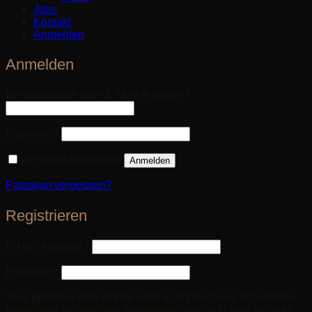
Jobs
Kontakt
Anmelden
Anmelden
Erforderlich
Benutzername oder E-Mail-Adresse
*
Erforderlich
Passwort
*
Angemeldet bleiben
Anmelden
Passwort vergessen?
Registrieren
Erforderlich
E-Mail-Adresse
*
Erforderlich
Passwort
*
Your personal data will be used to support your experience
throughout this website, to manage access to your account,