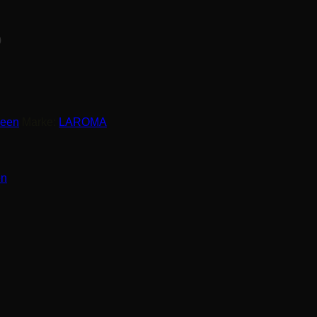
0
deen
Marke:
LAROMA
en