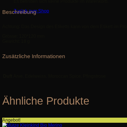
Es befinden sich keine Produkte im Warenkorb.
Zurück zum Shop
Beschreibung
Achtung: Das Design des Etiketts kann von dem Etikett im Pr
Grösse: 120*120 mm
Gewicht: 18 g
Zusätzliche Informationen
Duft
Arve, Edelweiss, Moroccan Spice, Pfingstrose
Ähnliche Produkte
Angebot!