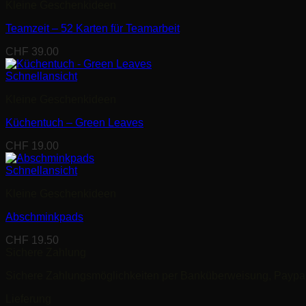
Kleine Geschenkideen
Teamzeit – 52 Karten für Teamarbeit
CHF
39.00
Schnellansicht
Kleine Geschenkideen
Küchentuch – Green Leaves
CHF
19.00
Schnellansicht
Kleine Geschenkideen
Abschminkpads
CHF
19.50
Sichere Zahlung
Sichere Zahlungsmöglichkeiten per Banküberweisung, Paypal,
Lieferung