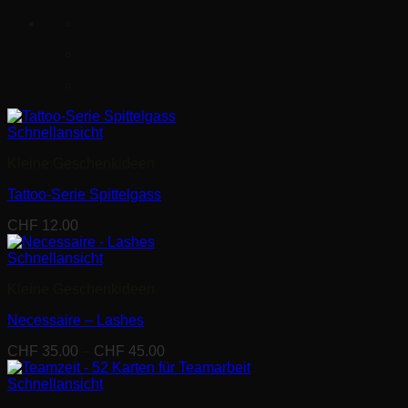
Schnellansicht
Kleine Geschenkideen
Tattoo-Serie Spittelgass
CHF
12.00
Schnellansicht
Kleine Geschenkideen
Necessaire – Lashes
Preisspanne:
CHF
35.00
–
CHF
45.00
CHF 35.00
bis
Schnellansicht
CHF 45.00