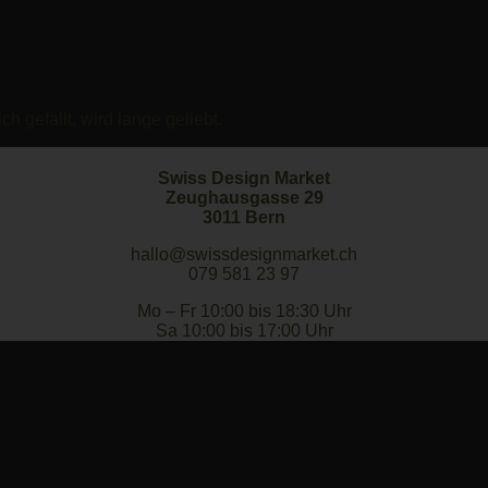
h gefällt, wird lange geliebt.
Swiss Design Market
Zeughausgasse 29
3011 Bern
hallo@swissdesignmarket.ch
079 581 23 97
Mo – Fr 10:00 bis 18:30 Uhr
Sa 10:00 bis 17:00 Uhr