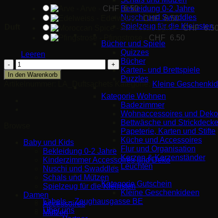
Bekleidung 0-2 Jahre
-
Arve
-
CHF
6.50
Nuschi und Swaddles
-
Edelweiss
-
CHF
6.50
Spielzeug für die Kleinsten
Duft
-
Moroccan Spice
-
CHF
6.5
-
Pfingstrose
-
CHF
6.50
Bücher und Spiele
Quizzes
Leeren
Bücher
Laroma
Karten- und Brettspiele
Duftsachet
In den Warenkorb
Puzzles
Menge
Artikelnummer:
LA_Duftsachets
Kategorie:
Kleine Geschenki
Kategorie Wohnen
Badezimmer
Wohnaccessoires und Deko
Bettwäsche und Strickdeck
Browse
Papeterie, Karten und Stifte
Küche und Accessoires
Baby und Kids
Flur und Organisation
Bekleidung 0-2 Jahre
Kerzen & Kerzenständer
Kinderzimmer Accessoires und Deko
Leuchten
Nuschi und Swaddles
Schals und Mützen
Kategorie Gutschein
Spielzeug für die Kleinsten
Kleine Geschenkideen
Damen
Labels – Zeughausgasse BE
Accessoires
Über uns
Mützen