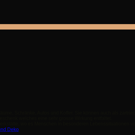
 Räume, Schränke, Autos und Koffer. Sie können auch als zartr
schenk welches eine sehr grosse Wirkung entfaltet.
 Werkstätte, wo es Menschen in besonderen Lebenssituationen 
und Deko