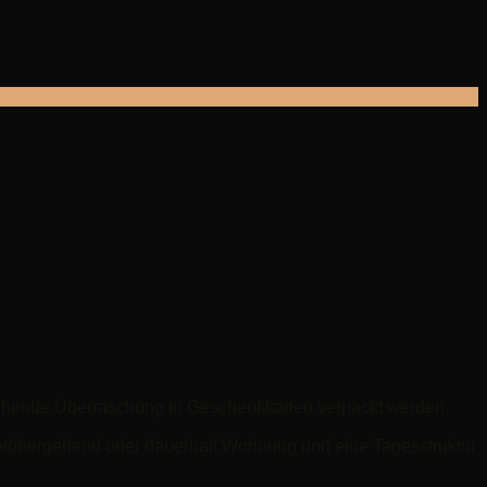
iechende Überraschung in Geschenkkarten verpackt werden.
vorübergehend oder dauerhaft Wohnung und eine Tagesstruktur