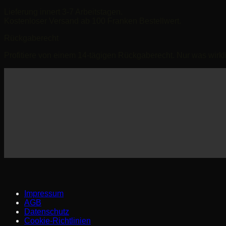
Lieferung innert 3-7 Arbeitstagen.
Kostenloser Versand ab 100 Franken Bestellwert.
Rückgaberecht
Profitiere von einem 14-tägigen Rückgaberecht. Nur was wirklic
Impressum
AGB
Datenschutz
Cookie-Richtlinien