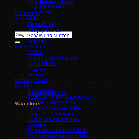
Partner
Schals und Foulards
Referenzen
Taschen
News
Gutscheine
Jobs
Herren
Kontakt
Accessoires
Pflegeprodukte
Suche
Schals und Mützen
nach:
Taschen
Spiele & Bücher
Bücher
Karten- und Brettspiele
Kugelbahnen
Puzzles
Quizzes
Uncategorized
Es befinden sich keine Produkte im Warenkorb.
Wohnen
Badezimmer
Zurück zum Shop
Bettwäsche und Strickdecken
Flur und Organisation
Warenkorb
Kerzen & Kerzenständer
Kleine Geschenkideen
Küche und Accessoires
Leuchten
Papeterie, Karten und Stifte
Wohnaccessoires und Deko