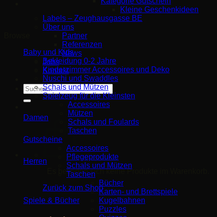
Kategorie Gutschein
Kleine Geschenkideen
Labels – Zeughausgasse BE
Über uns
Partner
Browse
Referenzen
Baby und Kids
News
Bekleidung 0-2 Jahre
Jobs
Kinderzimmer Accessoires und Deko
Kontakt
Nuschi und Swaddles
Schals und Mützen
Suche
Spielzeug für die Kleinsten
nach:
Accessoires
Mützen
Damen
Schals und Foulards
Taschen
Gutscheine
Accessoires
Pflegeprodukte
Herren
Schals und Mützen
Es befinden sich keine Produkte im Warenkorb.
Taschen
Bücher
Zurück zum Shop
Karten- und Brettspiele
Spiele & Bücher
Kugelbahnen
Puzzles