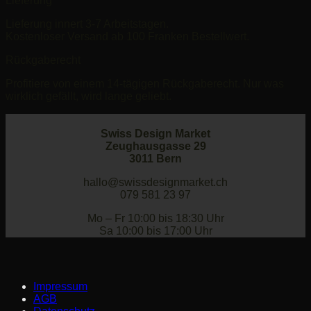
Lieferung
Lieferung innert 3-7 Arbeitstagen.
Kostenloser Versand ab 100 Franken Bestellwert.
Rückgaberecht
Profitiere von einem 14-tägigen Rückgaberecht. Nur was
wirklich gefällt, wird lange geliebt.
Swiss Design Market
Zeughausgasse 29
3011 Bern
hallo@swissdesignmarket.ch
079 581 23 97
Mo – Fr 10:00 bis 18:30 Uhr
Sa 10:00 bis 17:00 Uhr
Impressum
AGB