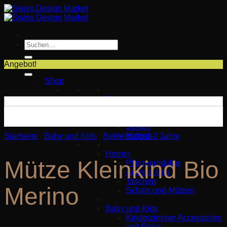
Zum
Inhalt
springen
Suche
nach:
Angebot!
Shop
Damen
Taschen
Accessoires
Schals
Mützen
Startseite
/
Baby und Kids
/
Bekleidung 0-2 Jahre
Herren
Mütze Kleinkind Bio
Pflegeprodukte
Accessoires
Taschen
Merino
Schals und Mützen
Baby und Kids
Kinderzimmer Accessoires
und Deko