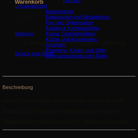
Quizzes
Warenkorb
Uncategorized
Badezimmer
Bettwäsche und Strickdecken
Flur und Organisation
Kerzen & Kerzenständer
Wohnen
Kleine Geschenkideen
Küche und Accessoires
Es befinden sich keine Produkte im Warenkorb.
Leuchten
Papeterie, Karten und Stifte
Zurück zum Shop
Wohnaccessoires und Deko
Beschreibung
Inhalt: 1 Mütze, tragbar auf 3 Varianten, nahtlos gestrickt
Material: 100% Biologische Merinowolle von Schöller
Pflegehinweise: Waschbar bei 20°C, Wollschonprogramm