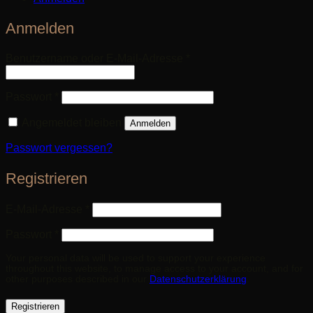
Anmelden
Erforderlich
Benutzername oder E-Mail-Adresse
*
Erforderlich
Passwort
*
Angemeldet bleiben
Anmelden
Passwort vergessen?
Registrieren
Erforderlich
E-Mail-Adresse
*
Erforderlich
Passwort
*
Your personal data will be used to support your experience
throughout this website, to manage access to your account, and for
other purposes described in our
Datenschutzerklärung
.
Registrieren