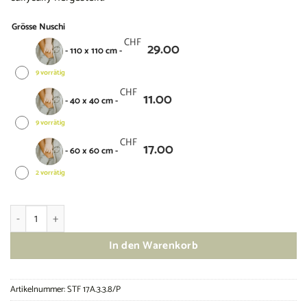
Grösse Nuschi
CHF
29.00
-
110 x 110 cm
-
9 vorrätig
CHF
11.00
-
40 x 40 cm
-
9 vorrätig
CHF
17.00
-
60 x 60 cm
-
2 vorrätig
Nuschi mit Wolken Menge
In den Warenkorb
Artikelnummer:
STF 17A.3.3.8/P