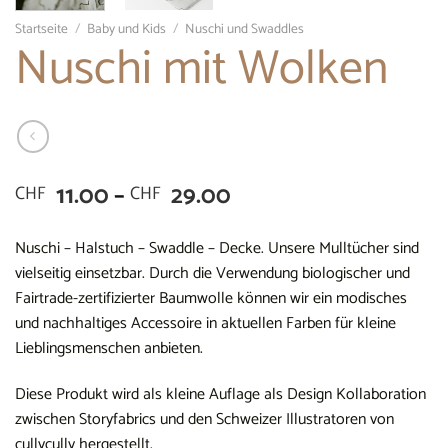
Startseite
/
Baby und Kids
/
Nuschi und Swaddles
Nuschi mit Wolken
Preisspanne:
11.00
–
29.00
CHF
CHF
CHF 11.00
bis
Nuschi – Halstuch – Swaddle – Decke. Unsere Mulltücher sind
CHF 29.00
vielseitig einsetzbar. Durch die Verwendung biologischer und
Fairtrade-zertifizierter Baumwolle können wir ein modisches
und nachhaltiges Accessoire in aktuellen Farben für kleine
Lieblingsmenschen anbieten.
Diese Produkt wird als kleine Auflage als Design Kollaboration
zwischen Storyfabrics und den Schweizer Illustratoren von
cullycully hergestellt.