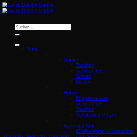
Zum
Inhalt
springen
Suche
nach:
Shop
Damen
Taschen
Accessoires
Schals
Mützen
Herren
Pflegeprodukte
Accessoires
Taschen
Schals und Mützen
Baby und Kids
Kinderzimmer Accessoires
Startseite
/
Wohnen
/
Leuchten
und Deko