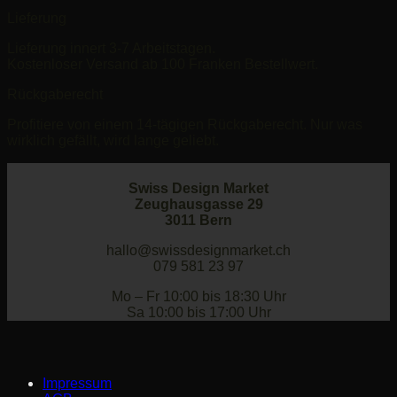
Lieferung
Lieferung innert 3-7 Arbeitstagen.
Kostenloser Versand ab 100 Franken Bestellwert.
Rückgaberecht
Profitiere von einem 14-tägigen Rückgaberecht. Nur was
wirklich gefällt, wird lange geliebt.
Swiss Design Market
Zeughausgasse 29
3011 Bern
hallo@swissdesignmarket.ch
079 581 23 97
Mo – Fr 10:00 bis 18:30 Uhr
Sa 10:00 bis 17:00 Uhr
Impressum