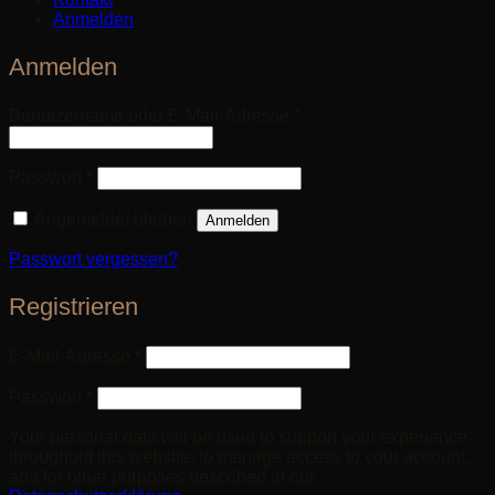
Anmelden
Anmelden
Erforderlich
Benutzername oder E-Mail-Adresse
*
Erforderlich
Passwort
*
Angemeldet bleiben
Anmelden
Passwort vergessen?
Registrieren
Erforderlich
E-Mail-Adresse
*
Erforderlich
Passwort
*
Your personal data will be used to support your experience
throughout this website, to manage access to your account,
and for other purposes described in our