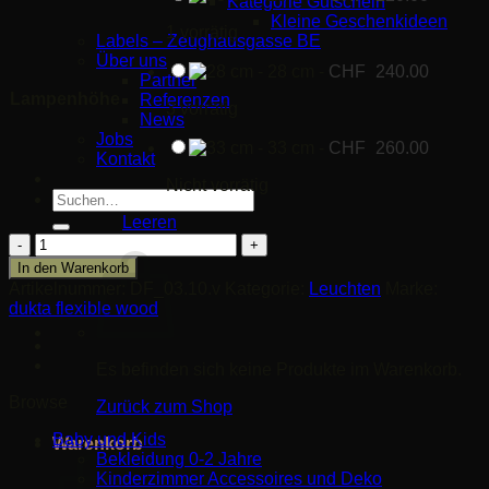
Kategorie Gutschein
Kleine Geschenkideen
1 vorrätig
Labels – Zeughausgasse BE
Über uns
-
28 cm
-
CHF
240.00
Partner
Lampenhöhe
Referenzen
3 vorrätig
News
Jobs
-
33 cm
-
CHF
260.00
Kontakt
Nicht vorrätig
Suche
nach:
Leeren
Ora
Hängeleuchte
In den Warenkorb
Ø
Artikelnummer:
DF_03.10.v
Kategorie:
Leuchten
Marke:
15
dukta flexible wood
cm
Menge
Es befinden sich keine Produkte im Warenkorb.
Browse
Zurück zum Shop
Baby und Kids
Warenkorb
Bekleidung 0-2 Jahre
Kinderzimmer Accessoires und Deko