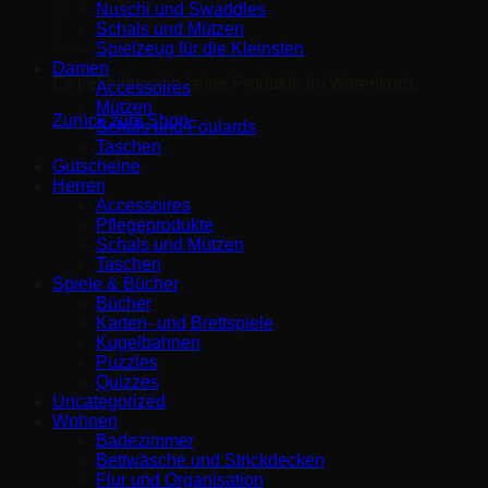
Nuschi und Swaddles
Schals und Mützen
Spielzeug für die Kleinsten
Damen
Es befinden sich keine Produkte im Warenkorb.
Accessoires
Mützen
Zurück zum Shop
Schals und Foulards
Taschen
Gutscheine
Herren
Accessoires
Pflegeprodukte
Schals und Mützen
Taschen
Spiele & Bücher
Bücher
Karten- und Brettspiele
Kugelbahnen
Puzzles
Quizzes
Uncategorized
Wohnen
Badezimmer
Bettwäsche und Strickdecken
Flur und Organisation