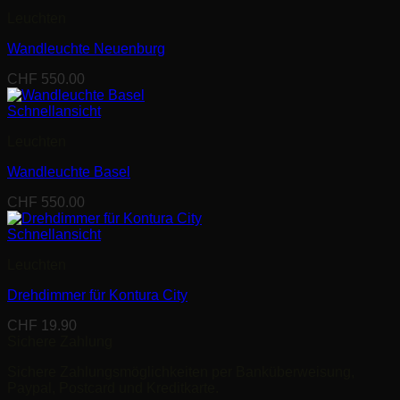
CHF 230.00
Leuchten
Wandleuchte Neuenburg
CHF
550.00
Schnellansicht
Leuchten
Wandleuchte Basel
CHF
550.00
Schnellansicht
Leuchten
Drehdimmer für Kontura City
CHF
19.90
Sichere Zahlung
Sichere Zahlungsmöglichkeiten per Banküberweisung,
Paypal, Postcard und Kreditkarte.