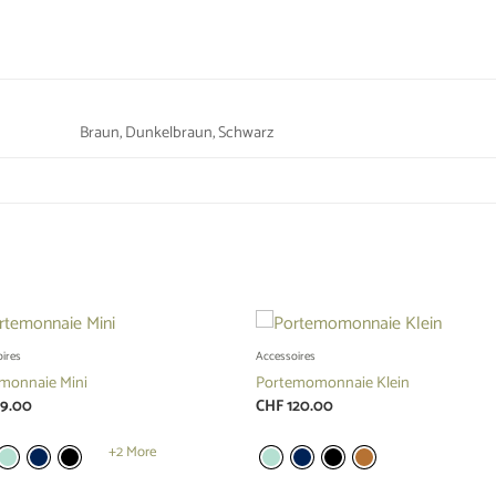
Braun, Dunkelbraun, Schwarz
ires
Accessoires
monnaie Mini
Portemomonnaie Klein
9.00
CHF
120.00
+2 More