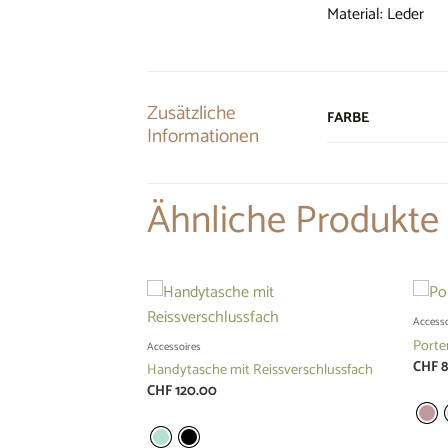
Material: Leder
Zusätzliche
FARBE
Informationen
Ähnliche Produkte
Accesso
t Clip
Porte
Accessoires
CHF
8
Handytasche mit Reissverschlussfach
CHF
120.00