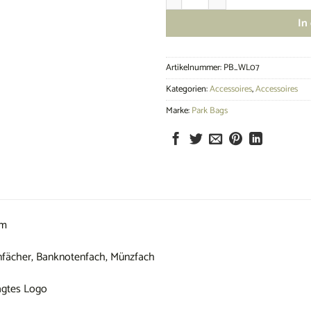
In
Artikelnummer:
PB_WL07
Kategorien:
Accessoires
,
Accessoires
Marke:
Park Bags
cm
enfächer, Banknotenfach, Münzfach
ägtes Logo