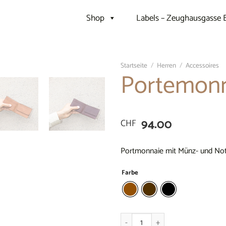
Shop
Labels – Zeughausgasse 
Startseite
/
Herren
/
Accessoires
Portemon
94.00
CHF
Portmonnaie mit Münz- und Note
Farbe
Portemonnaie Menge