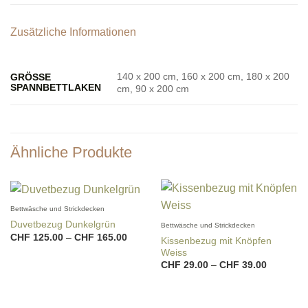
Zusätzliche Informationen
140 x 200 cm, 160 x 200 cm, 180 x 200
GRÖSSE
SPANNBETTLAKEN
cm, 90 x 200 cm
Ähnliche Produkte
Bettwäsche und Strickdecken
Duvetbezug Dunkelgrün
Bettwäsche und Strickdecken
Preisspanne:
CHF
125.00
–
CHF
165.00
Kissenbezug mit Knöpfen
CHF 125.00
Weiss
bis
CHF 165.00
Preisspa
CHF
29.00
–
CHF
39.00
CHF 29.
bis
CHF 39.