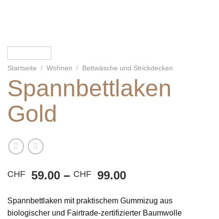
Startseite
/
Wohnen
/
Bettwäsche und Strickdecken
Spannbettlaken
Gold
Preisspanne:
59.00
–
99.00
CHF
CHF
CHF 59.00
bis
Spannbettlaken mit praktischem Gummizug aus
CHF 99.00
biologischer und Fairtrade-zertifizierter Baumwolle