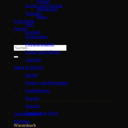
Partner
Schals und Foulards
Referenzen
Taschen
News
Gutscheine
Jobs
Herren
Kontakt
Accessoires
Pflegeprodukte
Suche
Schals und Mützen
nach:
Taschen
Spiele & Bücher
Bücher
Karten- und Brettspiele
Kugelbahnen
Puzzles
Es befinden sich keine Produkte im Warenkorb.
Quizzes
Zurück zum Shop
Uncategorized
Wohnen
Warenkorb