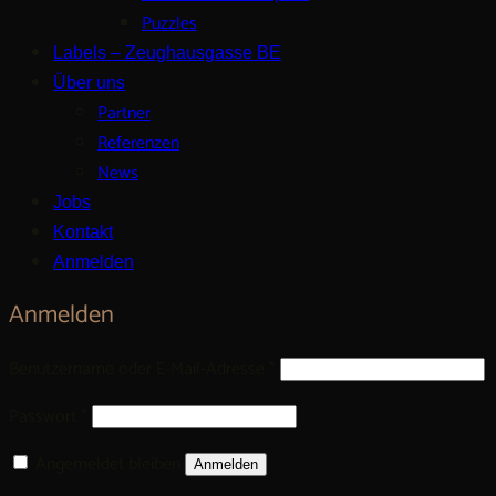
Puzzles
Labels – Zeughausgasse BE
Über uns
Partner
Referenzen
News
Jobs
Kontakt
Anmelden
Anmelden
Erforderlich
Benutzername oder E-Mail-Adresse
*
Erforderlich
Passwort
*
Angemeldet bleiben
Anmelden