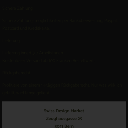
Sichere Zahlung
Sichere Zahlungsmöglichkeiten per Banküberweisung, Paypal,
Postcard und Kreditkarte.
Lieferung
Lieferung innert 3-7 Arbeitstagen.
Kostenloser Versand ab 100 Franken Bestellwert.
Rückgaberecht
Profitiere von einem 14-tägigen Rückgaberecht. Nur was wirklich
gefällt, wird lange geliebt.
Swiss Design Market
Zeughausgasse 29
3011 Bern