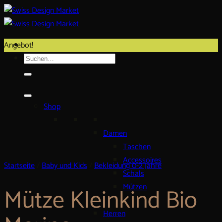
Zum
Inhalt
springen
Angebot!
Suche
nach:
Shop
Damen
Taschen
Accessoires
Startseite
/
Baby und Kids
/
Bekleidung 0-2 Jahre
Schals
Mützen
Mütze Kleinkind Bio
Herren