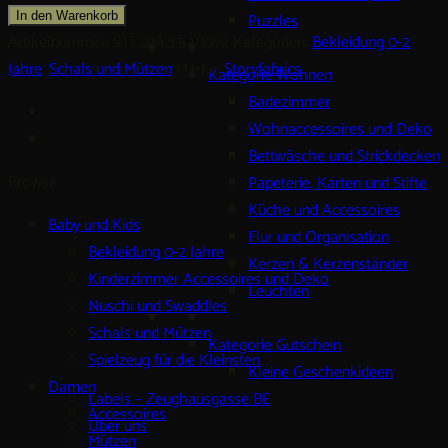
Kleinkind
Puzzles
In den Warenkorb
Bio
Artikelnummer:
STF 21A.3.5.1/10v2
Kategorien:
Bekleidung 0-2
Merino
Jahre
,
Schals und Mützen
Marke:
Storyfabrics
Kategorie Wohnen
Menge
Badezimmer
Wohnaccessoires und Deko
Bettwäsche und Strickdecken
Browse
Papeterie, Karten und Stifte
Küche und Accessoires
Baby und Kids
Flur und Organisation
Bekleidung 0-2 Jahre
Kerzen & Kerzenständer
Kinderzimmer Accessoires und Deko
Leuchten
Nuschi und Swaddles
Schals und Mützen
Kategorie Gutschein
Spielzeug für die Kleinsten
Kleine Geschenkideen
Damen
Labels – Zeughausgasse BE
Accessoires
Über uns
Mützen