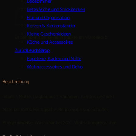
Badezimmer
Bettwäsche und Strickdecken
Flur und Organisation
Kerzen & Kerzenständer
Kleine Geschenkideen
Es befinden sich keine Produkte im Warenkorb.
Küche und Accessoires
Zurück zum Shop
Leuchten
Papeterie, Karten und Stifte
Wohnaccessoires und Deko
Beschreibung
Inhalt: 1 Mütze, tragbar auf 3 Varianten, nahtlos gestrickt
Material: 100% Biologische Merinowolle von Schöller
Pflegehinweise: Waschbar bei 20°C, Wollschonprogramm